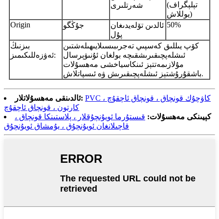
(تېلېگراف
شەرتلىرى
يوللاش)
Origin
50%
ئالدىن تۆلەيدىغان
جۇڭگو
پۇل
كۆپ يىللىق كەسپىي تەجرىبىسىلايىھىلەشتىن
بىزنىڭ
ئىشلەپچىقىرىشقىچە بولغان ئۇنىۋېرسال
ئەۋزەللىكىمىز:
مۇلازىمەتتېز ئىنكاسياخشى مەھسۇلات
باشقۇرۇشتېز ئىشلەپچىقىرىش ۋە ئىسپاتلاش.
PVC كاۋچۇك قونچاق ، قونچاق ئاچقۇچ ،
ئالدىنقى مەھسۇلاتلار:
كارتون ، قونچاق ئاچقۇچ
كېيىنكى مەھسۇلات:
قىستۇرما ئويۇنچۇقلار ، پلاستىنكا قونچاق ،
قاچىلانغان ئويۇنچۇق ، يۇمشاق ئويۇنچۇق