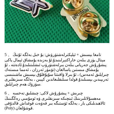
5 、 تامغا بېسىش + ئېلېكترلەشتۈرۈش: بۇ خىل بەلگە ئۇنىڭ
مېتال يۈزى بىلەن خاراكتېرلىنىدۇ.ئۇ بەزىدە يۇمشاق ئېمال ياكى
پىشۇرۇش جەريانى بىلەن بىرلەشتۈرۈپ ئىشلىتىلىدۇ.ئادەتتە ، ئۇ
يۇمشاق مىستىن ياسالغان (تۆمۈر ئەرزان ، ئەمما مىستەك
چىرايلىق ئەمەس) ، ئۇ بىرلا ۋاقىتتا سۇيۇقلۇق بېسىش ماشىنىسى
تەرىپىدىن بېسىلىدۇ.قولدا سىلىقلىغاندىن كېيىن ، بەلگە سىزىقلىرى
سۈزۈك ھەم چىرايلىق.
6 、 چىرىش + پىشۇرۇش لاكى: چىشلىق تەخسە
مەھسۇلاتلىرىنىڭ ئىنچىكە سىزىقلىرى ۋە ئومۇمىي رەڭگىنىڭ
ئالاھىدىلىكى بار ، بەلگە ئۈستىگە بىر قەۋەت قوغداش قالدۇقى
(Poly) قوشۇلغان.