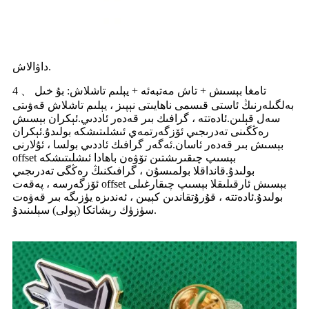
داۋالاش.
4 、 تامغا بېسىش + تاش مەتبەئە + يېلىم تاشلاش: بۇ خىل
بەلگىلەرنىڭ ئاستى قىسمى ناھايىتى نېپىز ، يېلىم تاشلاش قەۋىتى
سەل قېلىن.ئادەتتە ، گرافىك بىر قەدەر ئاددىي.ئېكران بېسىش
رەڭگىنى تەدرىجىي ئۆزگەرتمەي ئىشلىتىشكە بولىدۇ.ئېكران
بېسىش بىر قەدەر ئاسان.ئەگەر گرافىك ئاددىي بولسا ، ئۇلارنى
offset بېسىپ چىقىرىشتىن تۆۋەن باھادا ئىشلىتىشكە
بولىدۇ.قانداقلا بولمىسۇن ، گرافىكنىڭ رەڭگى تەدرىجىي
ئۆزگەرسە ، پەقەت offset بېسىش ئارقىلىقلا بېسىپ چىقارغىلى
بولىدۇ.ئادەتتە ، قۇرۇتقاندىن كېيىن ، ئەندىزە يۈزىگە بىر قەۋەت
سۈزۈك رېشاتكا (پولى) سېلىنىدۇ.