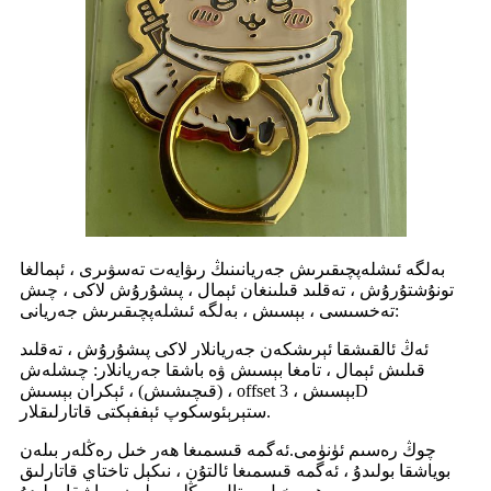
بەلگە ئىشلەپچىقىرىش جەريانىنىڭ رىۋايەت تەسۋىرى ، ئېمالغا
تونۇشتۇرۇش ، تەقلىد قىلىنغان ئېمال ، پىشۇرۇش لاكى ، چىش
تەخسىسى ، بېسىش ، بەلگە ئىشلەپچىقىرىش جەريانى:
ئەڭ ئالقىشقا ئېرىشكەن جەريانلار لاكى پىشۇرۇش ، تەقلىد
قىلىش ئېمال ، تامغا بېسىش ۋە باشقا جەريانلار: چىشلەش
(قىچىشىش) ، ئېكران بېسىش ، offset بېسىش ، 3D
ستېرېئوسكوپ ئېففېكتى قاتارلىقلار.
چوڭ رەسىم ئۈنۈمى.ئەگمە قىسمىغا ھەر خىل رەڭلەر بىلەن
بوياشقا بولىدۇ ، ئەگمە قىسمىغا ئالتۇن ، نىكېل تاختاي قاتارلىق