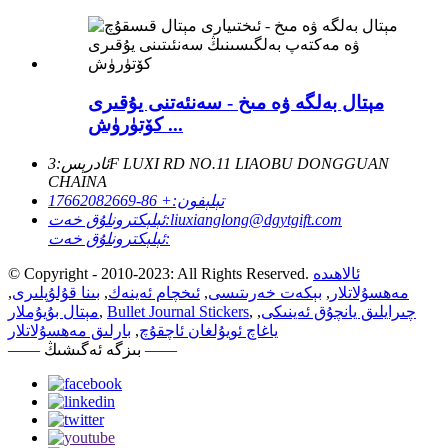
مېتال بەلگە ۋە مىخ - سەنئەتنى يۇقىرى
كۆتۈرۈش ...
ئادرېس:
3F LUXI RD NO.11 LIAOBU DONGGUAN
CHAINA
تېلېفون:
+ 86-17662082669
liuxianglong@dgytgift.com
ئېلېكترونلۇق خەت:
ئېلېكترونلۇق خەت:
ئالاھىدە
© Copyright - 2010-2023: All Rights Reserved.
مەھسۇلاتلار
,
بېكەت خەرىتىسى
,
ئىخچام ئەينەك
,
بىنا قۇلۇپلىرى
,
چىرايلىق يانچۇق ئەينىكى
,
,
Bullet Journal Stickers
,
مېتال بۇيۇملار
ياغاچ ئويۇلغان ئاچقۇچ
,
بارلىق مەھسۇلاتلار
—— بىزگە ئەگىشىڭ ——