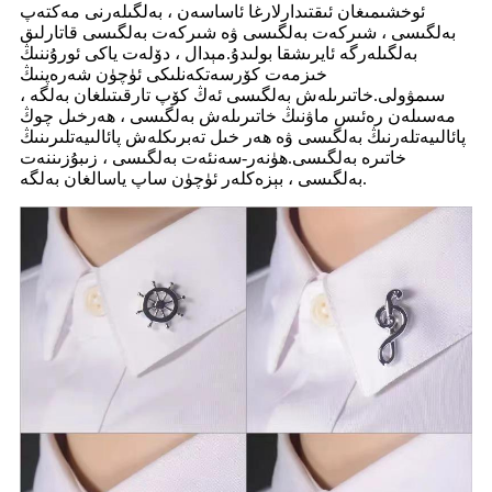
ئوخشىمىغان ئىقتىدارلارغا ئاساسەن ، بەلگىلەرنى مەكتەپ
بەلگىسى ، شىركەت بەلگىسى ۋە شىركەت بەلگىسى قاتارلىق
بەلگىلەرگە ئايرىشقا بولىدۇ.مېدال ، دۆلەت ياكى ئورۇننىڭ
خىزمەت كۆرسەتكەنلىكى ئۈچۈن شەرەپنىڭ
سىمۋولى.خاتىرىلەش بەلگىسى ئەڭ كۆپ تارقىتىلغان بەلگە ،
مەسىلەن رەئىس ماۋنىڭ خاتىرىلەش بەلگىسى ، ھەرخىل چوڭ
پائالىيەتلەرنىڭ بەلگىسى ۋە ھەر خىل تەبرىكلەش پائالىيەتلىرىنىڭ
خاتىرە بەلگىسى.ھۈنەر-سەنئەت بەلگىسى ، زىبۇزىننەت
بەلگىسى ، بېزەكلەر ئۈچۈن ساپ ياسالغان بەلگە.