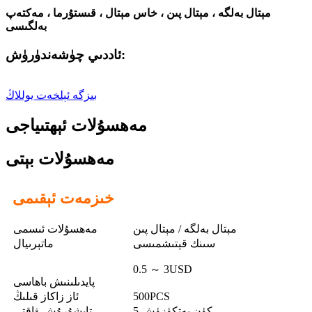
مېتال بەلگە ، مېتال پىن ، خاس مېتال ، قىستۇرما ، مەكتەپ
بەلگىسى
ئاددىي چۈشەندۈرۈش:
بىزگە ئېلخەت يوللاڭ
مەھسۇلات ئېھتىياجى
مەھسۇلات بېتى
خىزمەت ئېقىمى
مېتال بەلگە / مېتال پىن
مەھسۇلات ئىسمى
سىنك قېتىشمىسى
ماتېرىيال
0.5 ～ 3USD
پايدىلىنىش باھاسى
500PCS
ئاز زاكاز قىلىڭ
5 كۈن يەتكۈزۈش
تاپشۇرۇش ۋاقتى