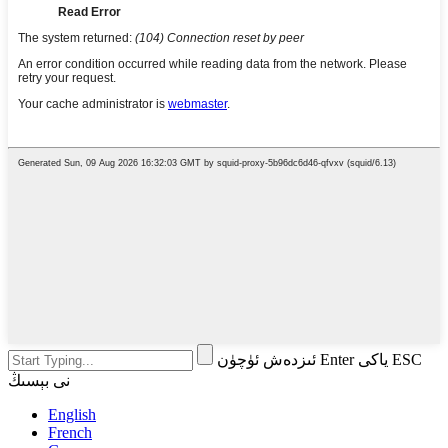
ئىزدەش ئۈچۈن Enter ياكى ESC
نى بېسىڭ
English
French