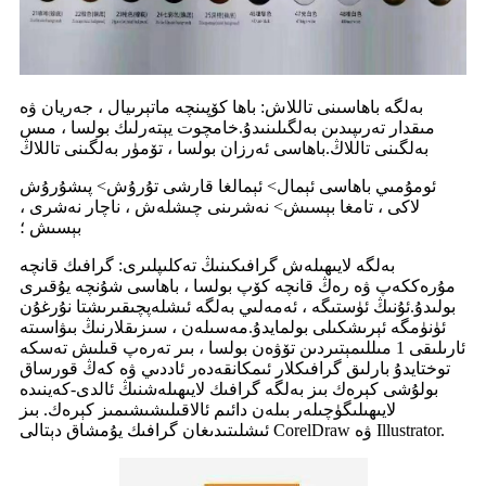
بەلگە باھاسىنى تاللاش: باھا كۆپىنچە ماتېرىيال ، جەريان ۋە
مىقدار تەرىپىدىن بەلگىلىنىدۇ.خامچوت يېتەرلىك بولسا ، مىس
بەلگىنى تاللاڭ.باھاسى ئەرزان بولسا ، تۆمۈر بەلگىنى تاللاڭ
ئومۇمىي باھاسى ئېمال> ئېمالغا قارشى تۇرۇش> پىشۇرۇش
لاكى ، تامغا بېسىش> نەشرىنى چىشلەش ، ناچار نەشرى ،
بېسىش ؛
بەلگە لايىھىلەش گرافىكىنىڭ تەكلىپلىرى: گرافىك قانچە
مۇرەككەپ ۋە رەڭ قانچە كۆپ بولسا ، باھاسى شۇنچە يۇقىرى
بولىدۇ.ئۇنىڭ ئۈستىگە ، ئەمەلىي بەلگە ئىشلەپچىقىرىشتا نۇرغۇن
ئۈنۈمگە ئېرىشكىلى بولمايدۇ.مەسىلەن ، سىزىقلارنىڭ بىۋاسىتە
ئارىلىقى 1 مىللىمېتىردىن تۆۋەن بولسا ، بىر تەرەپ قىلىش تەسكە
توختايدۇ بارلىق گرافىكلار ئىمكانقەدەر ئاددىي ۋە كەڭ قورساق
بولۇشى كېرەك بىز بەلگە گرافىك لايىھىلەشنىڭ ئالدى-كەينىدە
لايىھىلىگۈچىلەر بىلەن دائىم ئالاقىلىشىشىمىز كېرەك. بىز
ئىشلىتىدىغان گرافىك يۇمشاق دېتالى CorelDraw ۋە Illustrator.