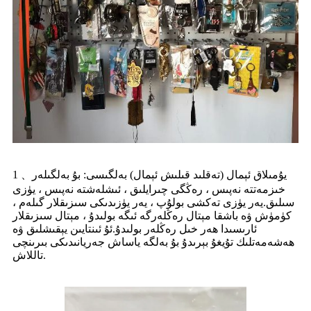
يۇمىلاق ئېمال (تەقلىد قىلىش ئېمال) بەلگىسى: بۇ بەلگىلەر
1 、
خىزمەتتە نەپىس ، رەڭگى چىرايلىق ، ئىشلەشتە نەپىس ، يۈزى
سىلىق.يەر يۈزى تەكشى بولۇپ ، يەر يۈزىدىكى سىزىقلار گىلەم ،
كۈمۈش ۋە باشقا مېتال رەڭلەرگە ئىگە بولىدۇ ، مېتال سىزىقلار
ئارىسىدا ھەر خىل رەڭلەر بولىدۇ.ئۇ ئىنتايىن يېقىشلىق ۋە
ھەشەمەتلىك تۇيغۇ بېرىدۇ بۇ بەلگە ياساش جەريانىدىكى بىرىنچى
تاللاش.