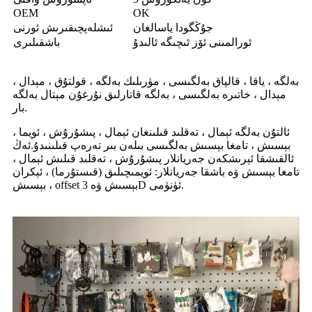
OEM
OK
جۇڭگودا ياسالغان
ئىشلەپچىقىرىش ئورنى
ئورالمىنى ئۆز ئىچىگە ئالىدۇ
باشقىلىرى
بەلگە ، ياقا ، قالپاق بەلگىسى ، مۈرىلىك بەلگە ، قولتۇق ، مېدال ،
مېدال ، خاتىرە بەلگىسى ، بەلگە قاتارلىق نۇرغۇن مېتال بەلگە
بار.
ئالتۇن بەلگە ئېمال ، تەقلىد قىلىنغان ئېمال ، پىشۇرۇش ، ئويما ،
بېسىش ، تامغا بېسىش بەلگىسى بىلەن بىر تەرەپ قىلىنىدۇ.ئەڭ
ئالقىشقا ئېرىشكەن جەريانلار پىشۇرۇش ، تەقلىد قىلىش ئېمال ،
تامغا بېسىش ۋە باشقا جەريانلار: ئويمىچىلىق (قىستۇرما) ، ئېكران
بېسىش ، offset بېسىش ۋە 3D ئۈنۈمى.