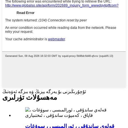
ئۇچۇرىڭىزنى بۇ يەرگە يېزىڭ ۋە بىزگە ئەۋەتىڭ
مەھسۇلات تۈرلىرى
قەلەي ساندۇقى ، ئورالمىسى ، سوۋغات