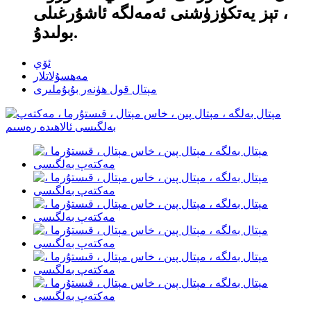
، تېز يەتكۈزۈشنى ئەمەلگە ئاشۇرغىلى
بولىدۇ.
ئۆي
مەھسۇلاتلار
مېتال قول ھۈنەر بۇيۇملىرى