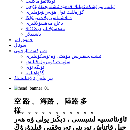
توڭلاتقۇ ماگنىت
ئېلىپ يۈرۈشكە ئەپلىك قەھۋە ئىشلەپچىقارغۇچى
گۈزەللىك قول ھۈنەر بۇيۇملىرى
داتلاشماس پولات بوتۇلكا
ياغاچ مەھسۇلاتلىرى
SDGs مەھسۇلاتلىرى
باشقىلار
خەۋەرلەر
سوئال
شىركەت ئارخىپى
ئىشلەپچىقىرىش مۇھىتى ۋە ئۈسكۈنىلىرى
سۈپەت كونترول قىلىش
ئۈلگە ئۆي
گۇۋاھنامە
بىز بىلەن ئالاقىلىشىڭ
空 路 、 海路 、 陸路 多
様。。。。。。。。。。。
ئاۋىئاتسىيە لىنىيىسى ، دېڭىز يولى ۋە ھەر
خىل قاتناش تورىنى تەرەققىي قىلدۇرۇڭ