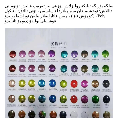
بەلگە يۈزىگە ئېلېكتىرولىزلاش يۈزىنى بىر تەرەپ قىلىش ئۈنۈمىنى
تاللاش: ئوخشىمىغان سىزمىلارغا ئاساسەن ، ئۇنى ئالتۇن ، نىكېل
(كۈمۈش ئاق) ، مىس قاتارلىقلار بىلەن ئوراشقا بولىدۇ. (Poly
دەپمۇ ئاتىلىدۇ) قوشقىلى بولىدۇ