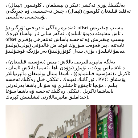
بەلگىنىڭ يۈزى تەكشى: ئېكران بېسىلغان ، كلونسون (ئېمال) ،
تەقلىد قىلىنغان كلوسون (ئېمال) ، چىش تەخسىسى ۋە چىرىگەن
نۇسخىسى بەلگىسى.
ئەندىزە رەڭگى تەدرىجىي ئۆزگىرىدۇ: offset بېسىپ چىقىرىش
كېرەك (تاش مەتبەئە دەپمۇ ئاتىلىدۇ ، ئەگەر سانى ئاز بولسا ،
offset بېسىپ چىقىرىش ۋە تەخسە ياساش تەننەرخى يۇقىرى
بولىدۇ).ئادەتتە ، بىر قەۋەت سۈزۈك قوغداش قالدۇقى (بولى
دەپمۇ ئاتىلىدۇ ، يۈزى سەل كۆتۈرۈلىدۇ) يەر يۈزىگە قوشۇلىدۇ.
بەلگە ماتېرىياللىرىنى تاللاش: مىس (تەۋسىيە قىلىنغان) ،
داتلاشماس پولات ، تۆمۈر (تۆۋەن باھا ، ئەمما داتلاش ئاسان ،
تەۋسىيە قىلىنمايدۇ) ، باشقا مېتال بولمىغان ماتېرىياللار (ئاكرىل ،
ئورگانىك ئەينەك ، ئىككى خىل رەڭلىك تەخسە ، PVC يۇمشاق
يېلىم ، مۇنچا ئاچقۇچ تاختىلىرى ۋە سۇ بار باشقا يەرلەرنى
ياساشقا ئاكرىل ، ئىككى رەڭلىك تەخسە ۋە باشقا سۇغا
چىداملىق ماتېرىياللارنى ئىشلىتىش كېرەك).