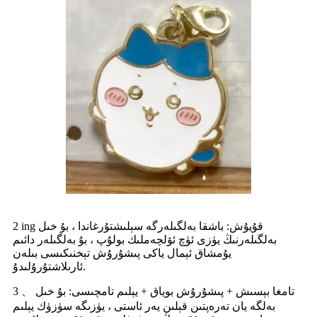
2 ing قۇيۇش: باشقا بەلگىلەرگە سېلىشتۇرغاندا ، بۇ خىل
بەلگىلەرنىڭ يۈزى ئۈچ ئۆلچەملىك بولۇپ ، بۇ بەلگىلەر دائىم
يۇمشاق ئېمال ياكى پىشۇرۇش تېخنىكىسى بىلەن
ئارىلاشتۇرۇلىدۇ.
3 、 تامغا بېسىش + پىشۇرۇش بوياق + يېلىم تامچىسى: بۇ خىل
بەلگە يان تەرەپتىن قېلىن يەر ئاستى ، يۈزىگە سۈزۈك يېلىم