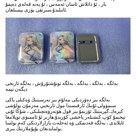
بار ، ئۇ داتلاش ئاسان ئەمەس ، ئۇ يەنە قەلەي دەپمۇ
ئاتىلىدۇ.سىرتقى يۈزى بېسىلغان.
بەلگە ، بەلگە ، بەلگە ، بەلگە تونۇشتۇرۇش ، بەلگە تارىخى
دېگەن نېمە
بەلگە بىر دەۋردىكى مەلۇم بىر نەرسىنىڭ ۋەكىلى ياكى
سىمۋولى.ئۇنىڭ ئارقىسىدا مول تارىخىي مەزمۇن بولۇشى
كېرەك.گېربىنىڭ ئۆزىمۇ بىر قول ھۈنەرۋەنچىلىكى ، شۇڭا ئۇنى
تېخىمۇ كۆپ كىشىلەر ياخشى كۆرىدۇ.ھازىر ئۇ ئاممىۋى توپلامغا
ئايلاندى ، بەلگە قەدىمكى ۋە ئەخلەت بازارلاردىكى كەم بولسا
بولمايدىغان بۇيۇملارنىڭ بىرى.