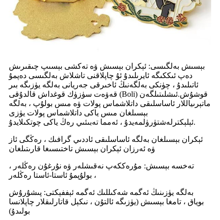
بېسىش بەلگىسى: ئېكران بېسىش ۋە تەكشى بېسىپ چىقىرىش
دەپ ئىككىگە ئايرىلىدۇ ئۇ چاپلاقنى تاشلاش بەلگىسى دەپمۇ
ئاتىلىدۇ ، چۈنكى بەلگەنىڭ ئاخىرقى جەريانى بەلگە يۈزىگە بىر
قەۋەت سۈزۈك قوغداش قالدۇقى (Boli) قوشۇش.ئىشلىتىلگەن
ماتېرىياللار ئاساسلىقى داتلاشماس پولات ۋە مىس بولۇپ ، بەلگە
بېسىلغان مىس ياكى داتلاشماس پولات يۈزى
ئېلېكترلەشتۈرۈلمەيدۇ ، ئەمما تەبىئىي رەڭ ياكى چوتكىلايدۇ.
ئېكران بېسىلغان بەلگە ئاساسلىقى ئاددىي گرافىك ، رەڭگى ئاز
ۋە ئەرزان ئېكران بېسىش تاختىسىغا قارىتىلغان
تەخسە بېسىش: مۇرەككەپ نەقىشلەر ۋە نۇرغۇن رەڭلەر ،
بولۇپمۇ ئاستا-ئاستا رەڭلەر ،
بەلگە يۈزىنىڭ ئەگمە شەكىللىك ئەگمە ئېففېكتى: پىشۇرۇش
بوياق ، تامغا بېسىش (يۈزىگە ئالتۇن ، نىكېل قاتارلىقلار چاپلانسا
بولىدۇ)