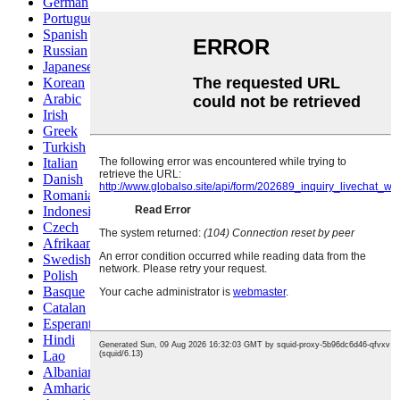
German
Portuguese
Spanish
Russian
Japanese
Korean
Arabic
Irish
Greek
Turkish
Italian
Danish
Romanian
Indonesian
Czech
Afrikaans
Swedish
Polish
Basque
Catalan
Esperanto
Hindi
Lao
Albanian
Amharic