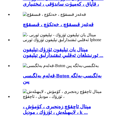
، قاپاق ، كەمپۈت ساندۇقى ، ئىختىيارى
قەغەز قىسقۇچ ، خەتكۈچ ، قىسقۇچ
مېتال يان تېلېفون ئۈزۈك-تېلېفون
ئورنىتىلغان ئەقلىي ئىقتىدارلىق تېلېفون ...
قەلەم بەلگىسى-Buton بەلگىسى-بەلگە
پىن
مېتال ئاچقۇچ زەنجىرى ، كۈمۈش ،
لايىھىلەش ، ئۈزۈك ، مودېل ، k ...