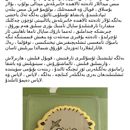
مىس مېداللار ئادەتتە ئالاھىدە خاتىرىلەش مېدالى بولۇپ ، بۇلار
يۇمىلاق ، قوپال ۋە قىممەتلىك ، بولۇپمۇ قىزىل مىس بىلەن
ئىپادىلىنىدۇ. پادىشاھ ئۇسلۇبى.ئالتۇن بەلگە ئەڭ ياخشى
بەلگە.ئۇلار ئادەتتە ئالاھىدە خاتىرىلەش پائالىيىتى ئۈچۈن چەكلىك
مىقداردا تارقىتىلىدۇ ساپال تامنىڭ يۈزى سىلىق ھەم يورۇق ،
چىرىشكە چىداملىق ، ئەمما نازۇك.ساپال تامغا ناھايىتى ئاز
ئۇچرايدۇ ، ئادەتتە يۇقىرى سەنئەت ۋە يىغىش قىممىتىگە ئىگە
بامبۇك تامغىسى ئىشلەپچىقىرىش تېخنىكىسى ، توقۇلما ، رەڭ
قاتارلىقلاردا ئەۋزەل. قۇرۇق شىمالدا يېرىلىش ئاسان.
بەلگە ئېلىشنىڭ ئۇسۇللىرى تارقىتىش ، قوبۇل قىلىش ، ھازىرلاش
، ۋارىسلىق قىلىش ، ئالماشتۇرۇش ، سېتىۋېلىش ۋە باشقا
زامانىۋى بەلگىلەرنى ئۆز ئىچىگە ئالىدۇ ، زىننەت بۇيۇمى سۈپىتىدە
ئىشلىتىلىدىغان بەزى بەلگىلەر كىتابچە ، بەلگە ، لاپاس ، لاپاس ۋە
لاپاس دەپمۇ ئاتىلىدۇ.