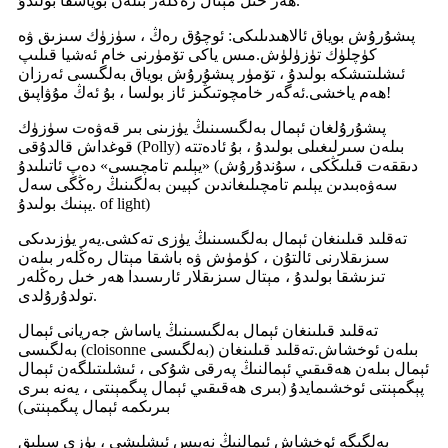
ھەر خىل مېتال رەڭلەر بىلەن بوياشقا بولىدۇ.
پىشۇرۇش بوياق ئالاھىدىلىكى: ئوچۇق رەڭ ، سۈزۈك سىزىق ۋە
كۈچلۈك تۈزۈلۈش.مىس ياكى تۆمۈرنى خام ئەشيا قىلىپ
ئىشلىتىشكە بولىدۇ ، تۆمۈر پىشۇرۇش بوياق بەلگىسى ئەرزان
ھەم ياخشى.ئەگەر خامچوتىڭىز ئاز بولسا ، بۇ ئەڭ مۇۋاپىق!
پىشۇرۇلغان ئېمال بەلگىسىنىڭ يۈزىنى بىر قەۋەت سۈزۈك
قوغداش قالدۇقى (Polly) بىلەن سىرلىغىلى بولىدۇ ، بۇ ئادەتتە
«يېلىم تامچىسى» دەپ ئاتىلىدۇ (دىققەت قىلىڭكى ، سۇندۇرۇش
سەۋەبىدىن يېلىم تامچىلىغاندىن كېيىن بەلگىنىڭ رەڭگى سەل
يېنىك بولىدۇ. of light)
تەقلىد قىلىنغان ئېمال بەلگىسىنىڭ يۈزى تەكشى.يەر يۈزىدىكى
سىزىقلارنى ئالتۇن ، كۈمۈش ۋە باشقا مېتال رەڭلەر بىلەن
تىزىشقا بولىدۇ ، مېتال سىزىقلار ئارىسىدا ھەر خىل رەڭلەر
تولدۇرۇلدى.
تەقلىد قىلىنغان ئېمال بەلگىسىنىڭ ياساش جەريانى ئېمال
بەلگىسى (cloisonne بەلگىسى) بىلەن ئوخشاش.تەقلىد قىلىنغان
ئېمال بىلەن ھەقىقىي ئېمالنىڭ پەرقى شۇكى ، ئىشلىتىلگەن ئېمال
پېگمېنتى ئوخشىمايدۇ (بىرى ھەقىقىي ئېمال پىگمېنتى ، يەنە بىرى
بىرىكمە ئېمال پىگمېنتى)
بەلگىگە ئوخشاش ئېمالنىڭ نەپىس ئىشلىشى ، يۈزى سىلىق