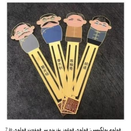
7 in قەلەم بەلگىسى: قەلەي قەغەز يۈزىدە بىر قەۋەت قەلەي