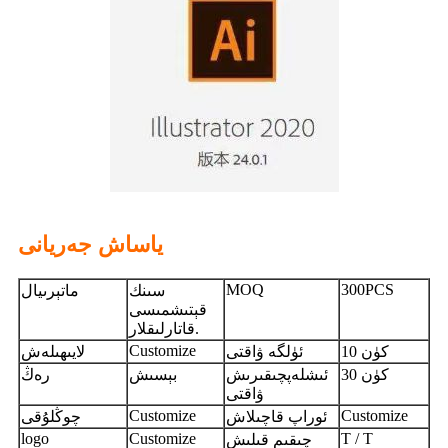
ياساش جەريانى
MOQ
300PCS
سىنك
ماتېرىيال
قېتىشمىسى
قاتارلىقلار.
Customize
10 كۈن
ئۈلگە ۋاقتى
لايىھىلەش
30 كۈن
ئىشلەپچىقىرىش
بېسىش
رەڭ
ۋاقتى
Customize
Customize
ئوراپ قاچىلاش
چوڭلۇقى
logo
Customize
T / T
چىقىم قىلىش