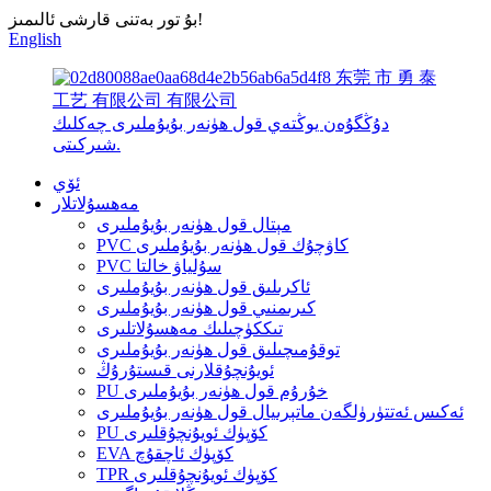
بۇ تور بەتنى قارشى ئالىمىز!
English
东莞 市 勇 泰
工艺 有限公司 有限公司
دۇڭگۇەن يوڭتەي قول ھۈنەر بۇيۇملىرى چەكلىك
شىركىتى.
ئۆي
مەھسۇلاتلار
مېتال قول ھۈنەر بۇيۇملىرى
PVC كاۋچۇك قول ھۈنەر بۇيۇملىرى
PVC سۇلياۋ خالتا
ئاكرىلىق قول ھۈنەر بۇيۇملىرى
كىرىمنىي قول ھۈنەر بۇيۇملىرى
تىككۈچىلىك مەھسۇلاتلىرى
توقۇمىچىلىق قول ھۈنەر بۇيۇملىرى
ئويۇنچۇقلارنى قىستۇرۇڭ
PU خۇرۇم قول ھۈنەر بۇيۇملىرى
ئەكىس ئەتتۈرۈلگەن ماتېرىيال قول ھۈنەر بۇيۇملىرى
PU كۆپۈك ئويۇنچۇقلىرى
EVA كۆپۈك ئاچقۇچ
TPR كۆپۈك ئويۇنچۇقلىرى