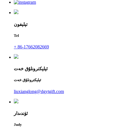
تېلېفون
Tel
+ 86-17662082669
ئېلېكترونلۇق خەت
ئېلېكترونلۇق خەت
liuxianglong@dgytgift.com
ئۈندىدار
Judy