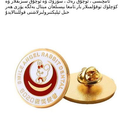
تامچىسى ، ئوچۇق رەڭ ، سۈزۈك ۋە ئوچۇق سىزىقلار ۋە
كۈچلۈك توقۇلمىلار بار.تامغا بېسىلغان مېتال بەلگە يۈزى ھەر
خىل ئېلېكتىرولىزلاشنى قوللىنالايدۇ