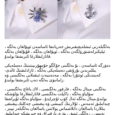
بەلگىلەرنى ئىشلەپچىقىرىش جەريانىغا ئاساسەن ئويۇلغان بەلگە ،
ئېلېكترلەشتۈرۈلگەن بەلگە ، ئويۇلغان بەلگە ، قۇيۇلغان بەلگە
قاتارلىقلارغا ئايرىشقا بولىدۇ.
دەۋرگە ئاساسەن ، بۇ بەلگىنى جۇڭگو جۇمھۇرىيىتىنىڭ دەسلەپكى
يىللىرىدىن بۇرۇنقى دەسلەپكى بەلگە ، ئازادلىقنىڭ ئالدى-
كەينىدىكى ئوتتۇرا بەلگە ، مەدەنىيەت ئىنقىلابى بەلگىسى ۋە
زامانىۋى بەلگە دەپ ئايرىشقا بولىدۇ.
بەلگىنى مېتال بەلگە ، فارفور بەلگىسى ، لاك ياغاچ بەلگىسى ،
سۇلياۋ بەلگە ، باكېلت بەلگىسى قاتارلىقلارغا بۆلۈشكە
بولىدۇ.مېتال بەلگە ئەڭ كۆپ ئۇچرايدۇ ، سۇلياۋ بەلگە ئۇپراشقا
چىداملىق ئەمەس ، ئۇلارنىڭ كىيىشى ۋە يىغىشى چەكلىك.يېقىنقى
يىللاردا ياسالغان داتلاشماس پولاتتىن ياسالغان بەلگىلەر نېپىز ،
نەپىس ، رەڭگى ئېنىق ، يۈزى پارقىراق ۋە چىرىشكە چىداملىق