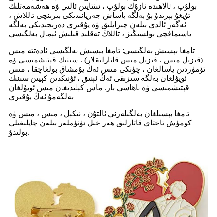
بولۇپ ، ئالاھىدە نازۇك بولۇپ ، ئىنتايىن ئالىي ۋە ھەشەمەتلىك
تۇيغۇ بېرىدۇ بۇ بەلگە ياساش جەريانىدىكى بىرىنچى تاللاش ،
ئەگەر ئالدى بىلەن چىرايلىق ۋە يۇقىرى دەرىجىدىكى بەلگە
ياسىماقچى بولسىڭىز ، تاللاڭ تەقلىد قىلىش ئېمال بەلگىسى
تامغا بېسىش بەلگىسى: تامغا بېسىش بەلگىسى ئادەتتە مىس
(قىزىل مىس ، قىزىل مىس قاتارلىقلار) ، سىنىك قېتىشمىسى ۋە
تۆمۈردىن ياسالغان ، چۈنكى مىس ئەڭ يۇمشاق بولغاچقا ، مىس
ئويۇلغان بەلگە سىزىقى ئەڭ ئېنىق ، ئۇنىڭدىن كېيىن سىنىك
قېتىشمىسى ۋە باھاسى بار. ماس كېلىدىغان مىس ئويۇلغان
بەلگەمۇ ئەڭ يۇقىرى
تامغا بېسىلغان بەلگىلەرنى ئالتۇن ، نىكېل ، مىس ، مىس ۋە
كۈمۈش تاختاي قاتارلىق ھەر خىل ئۈنۈملەر بىلەن چاپلىغىلى
بولىدۇ.